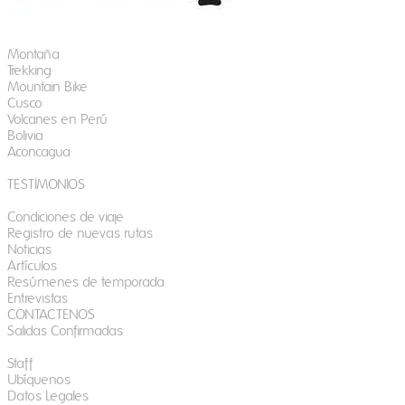
EXPEDICIONES
Montaña
Trekking
Mountain Bike
Cusco
​Volcanes en Perú
Bolivia
Aconcagua
TESTIMONIOS
INFORMACIÓN
Condiciones de viaje
Registro de nuevas rutas
Noticias
Artículos
Resúmenes de temporada
Entrevistas
CONTACTENOS
Salidas Confirmadas
NOSOTROS
​Staff
Ubíquenos
Datos Legales