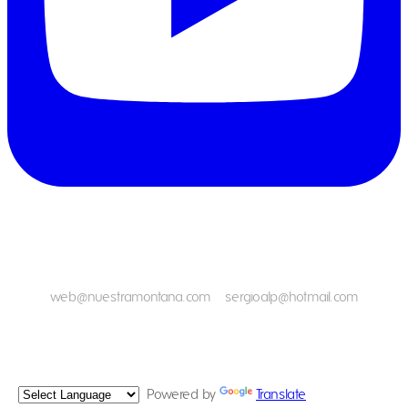
NUESTRA MONTAÑA -
ORGANIZAMOS EXPERIENCIAS
Oficina principal : Jirón Enrique Ramírez Luna 609 - Huaraz - Ancash
- Perú - Código postal 02001
WhatsApp +51992777742
web@nuestramontana.com
/
sergioalp@hotmail.com
© Nuestra Montaña 1998 - 2026
Powered by
Translate