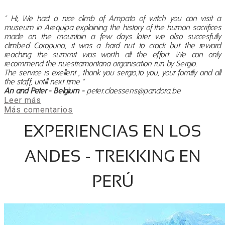
" Hi, We had a nice climb of Ampato of witch you can visit a
museum in Arequipa explaining the history of the human sacrifices
made on the mountain a few days later we also succesfully
climbed Coropuna, it was a hard nut to crack but the reward
reaching the summit was worth all the effort. We can only
recommend the nuestramontana organisation run by Sergio.
The service is exellent , thank you sergio,to you, your familly and all
the staff, untill next time "
An and Peter - Belgium -
peter.claessens@pandora.be
Leer más
Más comentarios
EXPERIENCIAS EN LOS
ANDES - TREKKING EN
PERÚ