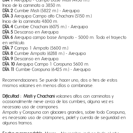
DÍA 1
Arequipa - Campo base Misti (4950 m.)
Inicio de la caminata a 3850 m.
DÍA 2
Cumbre Misti (5822 m.) - Arequipa
DÍA 3
Arequipa Campo alto Chachani (5150 m.)
Inicio de la caminata 4800 m.
DÍA 4
Cumbre Chachani (6075 m.) - Arequipa
DÍA 5
Descanso en Arequipa
DÍA 6
Arequipa campo base Ampato - 5000 m. Todo el trayecto
en vehículo.
DÍA 7
Campo 1 Ampato (5600 m.)
DÍA 8
Cumbre Ampato (6288 m.) - Arequipa
DÍA 9
Descanso en Arequipa
DÍA 10
Arequipa Campo 1 Coropuna 5600 m.
DÍA 11
Cumbre Coropuna (6425 m.) - Arequipa
Recomendaciones: Se puede hacer uno, dos o tres de estos
mismos volcanes en menos días o combinarse.
Dificultad :
Misti y Chachani
volcanes altos con caminatas y
ocasionalmente nieve cerca de las cumbres, alguna vez es
necesario uso de crampones.
Ampato y Coropuna con glaciares grandes, sobre todo Coropuna,
es necesario uso de crampones, piolet y cuerda de seguridad en
algunos tramos.