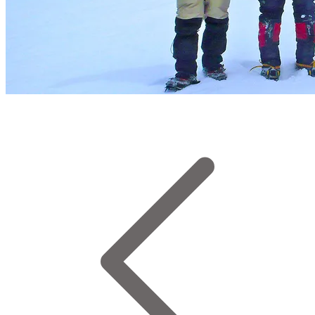
Cumbre del Coropuna 6425 m. Foto Sergio Ramírez