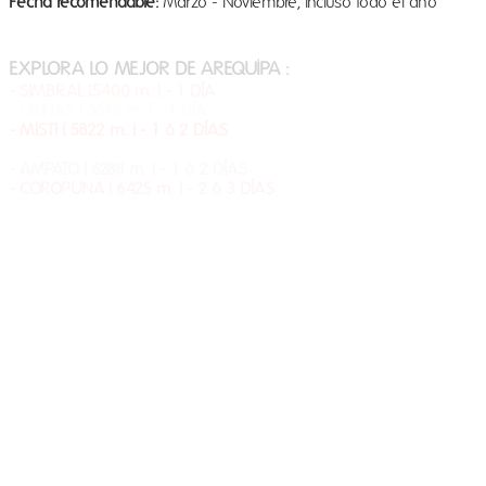
Fecha recomendable:
Marzo - Noviembre, incluso todo el año
​INFORMACIÓN ADICIONAL Y TARIFAS
EXPLORA LO MEJOR DE AREQUIPA :
- SIMBRAL (5400 m. ) - 1 DÍA
- UBINAS ( 5672 m. ) - 1 DÍA
- MISTI ( 5822 m. ) - 1 ó 2 DÍAS
- CHACHANI ( 6075 m. ) - 1 ó 2 DÍAS
- AMPATO ( 6288 m. ) - 1 ó 2 DÍAS
​- COROPUNA ( 6425 m. ) - 2 ó 3 DÍAS