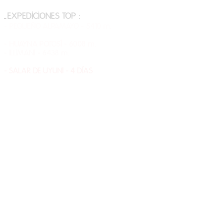
​INFORMACIÓN ADICIONAL Y TARIFAS
EXPEDICIONES TOP :
.
.
- PEQUEÑO ALPAMAYO - 5410 m.
- CONDORIRI - 5648 m.
- HUAYNA POTOSÍ - 6008 m.
- ILLIMANI - 6438 m.
- SAJAMA - 6542 m.
​- SALAR DE UYUNI - 4 DÍAS