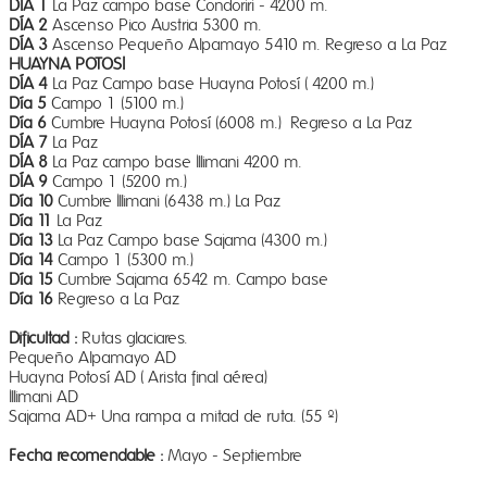
DÍA 1
La Paz campo base Condoriri - 4200 m.
DÍA 2
Ascenso Pico Austria 5300 m.
DÍA 3
Ascenso Pequeño Alpamayo 5410 m. Regreso a La Paz
HUAYNA POTOSI
DÍA 4
La Paz Campo base Huayna Potosí ( 4200 m.)
Día 5
Campo 1 (5100 m.)
Día 6
Cumbre Huayna Potosí (6008 m.) Regreso a La Paz
DÍA 7
La Paz
DÍA 8
La Paz campo base Illimani 4200 m.
DÍA 9
Campo 1 (5200 m.)
Día 10
Cumbre Illimani (6438 m.) La Paz
Día 11
La Paz
Día 13
La Paz Campo base Sajama (4300 m.)
Día 14
Campo 1 (5300 m.)
Día 15
Cumbre Sajama 6542 m. Campo base
Día 16
Regreso a La Paz
Dificultad :
Rutas glaciares.
Pequeño Alpamayo AD
Huayna Potosí AD ( Arista final aérea)
Illimani AD
Sajama AD+ Una rampa a mitad de ruta. (55 º)
Fecha recomendable :
Mayo - Septiembre