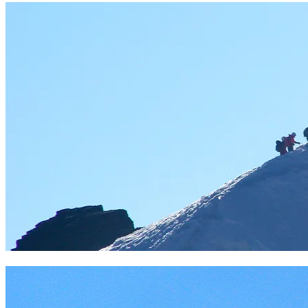
Arista del pequeño Alpamyo. Foto Sergio Ramírez