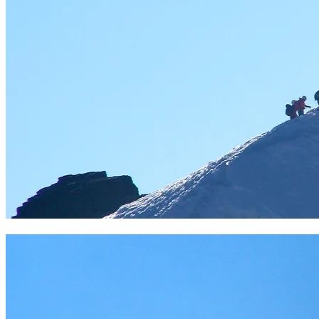
Arista del pequeño Alpamyo. Foto Sergio Ramírez