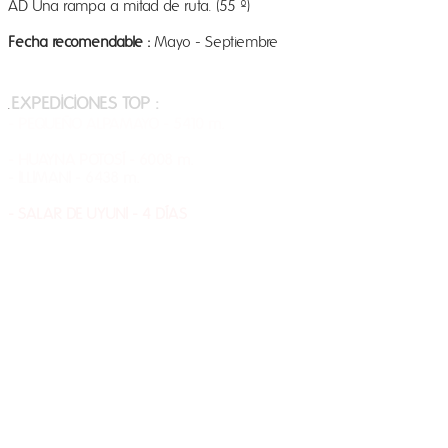
AD Una rampa a mitad de ruta. (55 º)
Fecha recomendable :
Mayo - Septiembre
​INFORMACIÓN ADICIONAL Y TARIFAS
EXPEDICIONES TOP :
.
- PEQUEÑO ALPAMAYO - 5410 m.
- CONDORIRI - 5648 m.
- HUAYNA POTOSÍ - 6008 m.
- ILLIMANI - 6438 m.
- SAJAMA - 6542 m.
​- SALAR DE UYUNI - 4 DÍAS