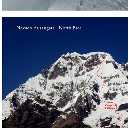
Huellas en la arista cimera del Chacraraju este. Foto: Vitaly Musiyenk