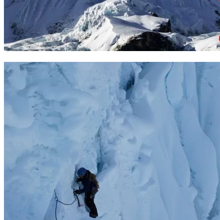
Ruta Jaeger al Chacraraju. Foto: Vitaly Musiyenko