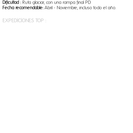
Dificultad :
Ruta glaciar, con una rampa final PD
Fecha recomendable:
Abril - Noviembre, incluso todo el año.
​INFORMACIÓN ADICIONAL Y TARIFAS
EXPEDICIONES TOP :
- ALPAMAYO - QUITARAJU
- HUASCARAN SUR
- QUEBRADA ISHINCA : URUS, ISHINCA, TOCLLARAJU
- PISCO - CHOPICALQUI
-
AUSANGATE - CUSCO
- ACONCAGUA