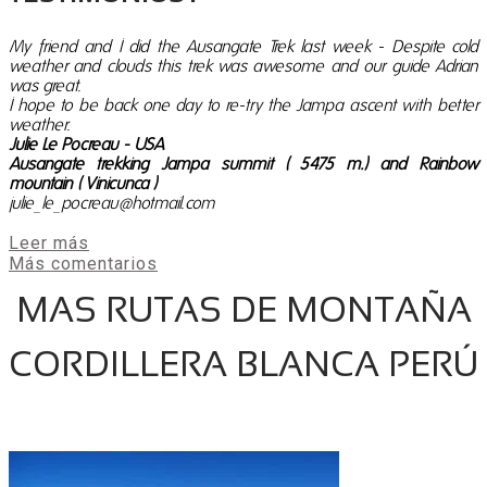
My friend and I did the Ausangate Trek last week - Despite cold
weather and clouds this trek was awesome and our guide Adrian
was great.
I hope to be back one day to re-try the Jampa ascent with better
weather.
Julie Le Pocreau - USA
​Ausangate trekking Jampa summit ( 5475 m.) and Rainbow
mountain ( Vinicunca )
julie_le_pocreau@hotmail.com
Leer más
Más comentarios
MAS RUTAS DE MONTAÑA
CORDILLERA BLANCA PERÚ