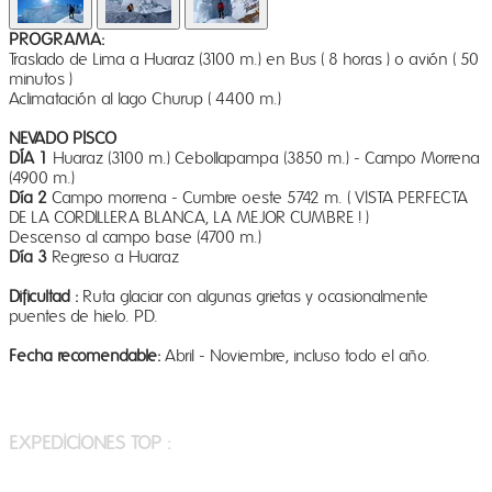
PROGRAMA:
Traslado de Lima a Huaraz (3100 m.) en Bus ( 8 horas ) o avión ( 50
minutos
)
Aclimatación al lago Churup ( 4400 m.)
NEVADO PISCO
DÍA 1
Huaraz (3100 m.) Cebollapampa (3850 m.) - Campo Morrena
(4900 m.)
Día 2
Campo morrena - Cumbre oeste 5742 m. ( VISTA PERFECTA
DE LA CORDILLERA BLANCA, LA MEJOR CUMBRE ! )
Descenso al campo base (4700 m.)
Día 3
Regreso a Huaraz
Dificultad :
Ruta glaciar con algunas grietas y ocasionalmente
puentes de hielo. PD.
Fecha recomendable:
Abril - Noviembre, incluso todo el año.
​INFORMACIÓN ADICIONAL Y TARIFAS
EXPEDICIONES TOP :
- ALPAMAYO - QUITARAJU
- HUASCARAN SUR