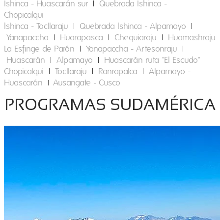
Ishinca - Huascarán sur
|
Quebrada Ishinca -
Chopicalqui
Ishinca - Tocllaraju
|
Quebrada Ishinca - Alpamayo
|
Yanapaccha
|
Huarapasca
|
Chequiaraju
|​
Huamashraju
La Esfinge de Parón
|
Yanapaccha - Artesonraju
|
Huascarán
|
Alpamayo
|
Huascarán ruta "El Escudo"
Chopicalqui
|​
Tocllaraju
|
Ranrapalca
|
Alpamayo -
Huascarán
Ausangate - Cusco
|​
PROGRAMAS SUDAMÉRICA